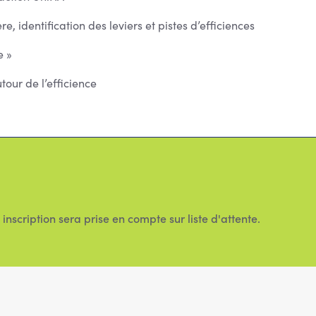
 identification des leviers et pistes d’efficiences
e »
utour de l’efficience
inscription sera prise en compte sur liste d'attente.