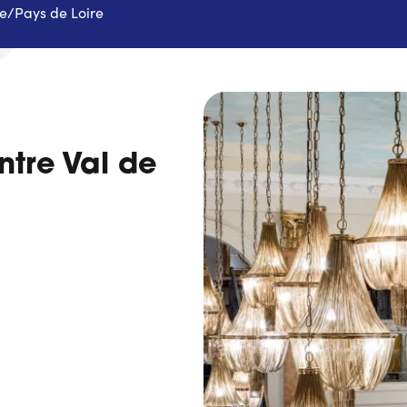
re/Pays de Loire
tre Val de
e