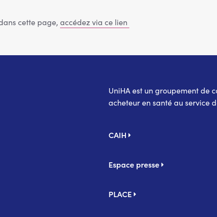
 dans cette page,
accédez via ce lien
UniHA est un groupement de coo
acheteur en santé au service d
Pied
CAIH
de
page
Espace presse
PLACE