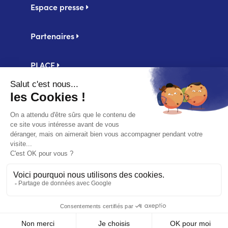
Espace presse
Partenaires
PLACE
Centrale d'achat UniHA
Second
Mentions légales
footer
Politique de confidentialité
Accessibilité