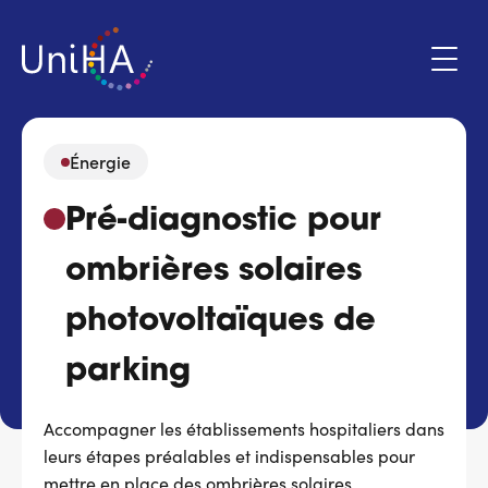
Aller
au
contenu
principal
Énergie
Menu
Pré-diagnostic pour
Espace adhérent
du
compte
ombrières solaires
de
Qui sommes-nous ?
l'utilisateur
photovoltaïques de
Programmes d'action
parking
Marchés
Accompagner les établissements hospitaliers dans
leurs étapes préalables et indispensables pour
Actualités & évènements
mettre en place des ombrières solaires