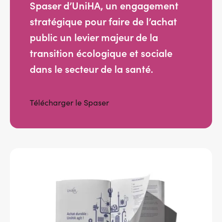
Spaser d’UniHA, un engagement
Services adhérents
stratégique pour faire de l’achat
public un levier majeur de la
Top
transition écologique et sociale
Fournisseurs
dans le secteur de la santé.
Recrutement
Télécharger le Spaser
Espace presse
Aide & contact