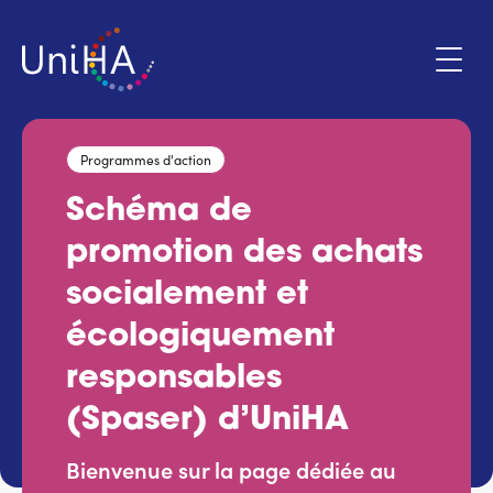
Aller
au
contenu
principal
Programmes d'action
Menu
Schéma de
Espace adhérent
du
promotion des achats
compte
de
socialement et
Qui sommes-nous ?
l'utilisateur
écologiquement
Programmes d'action
responsables
Marchés
(Spaser) d’UniHA
Bienvenue sur la page dédiée au
Actualités & évènements