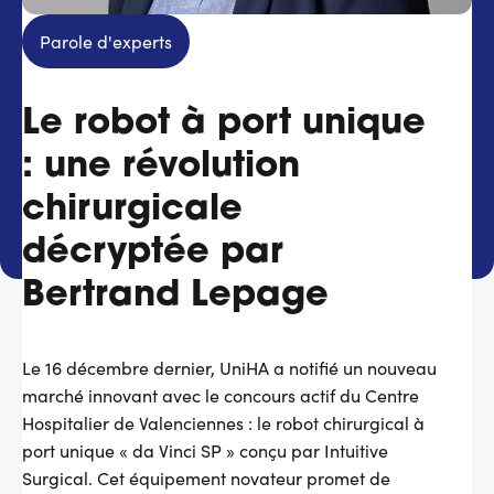
Services adhérents
Parole d'experts
Top
Le robot à port unique
Fournisseurs
: une révolution
Recrutement
chirurgicale
Espace presse
décryptée par
Bertrand Lepage
Aide & contact
Le 16 décembre dernier, UniHA a notifié un nouveau
marché innovant avec le concours actif du Centre
Hospitalier de Valenciennes : le robot chirurgical à
port unique « da Vinci SP » conçu par Intuitive
Surgical. Cet équipement novateur promet de