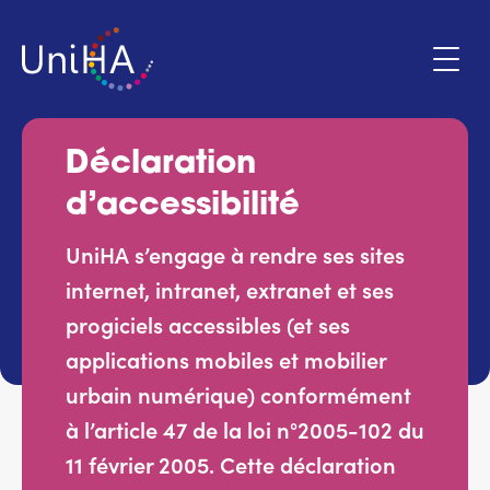
Aller
au
contenu
principal
Déclaration
d’accessibilité
Menu
Espace adhérent
du
UniHA s’engage à rendre ses sites
compte
internet, intranet, extranet et ses
de
Qui sommes-nous ?
l'utilisateur
progiciels accessibles (et ses
Programmes d'action
applications mobiles et mobilier
urbain numérique) conformément
Marchés
à l’article 47 de la loi n°2005-102 du
11 février 2005. Cette déclaration
Actualités & évènements