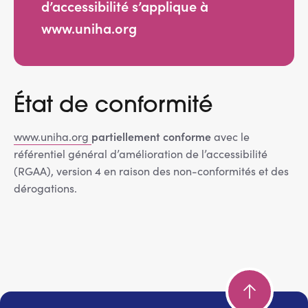
d’accessibilité s’applique à
Services adhérents
www.uniha.org
Top
Fournisseurs
État de conformité
Recrutement
partiellement conforme
www.uniha.org
avec le
référentiel général d’amélioration de l’accessibilité
Espace presse
(RGAA), version 4 en raison des non-conformités et des
dérogations.
Aide & contact