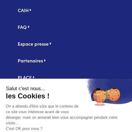
Pied
CAIH
de
page
FAQ
Espace presse
Partenaires
PLACE
Centrale d'achat UniHA
Second
Mentions légales