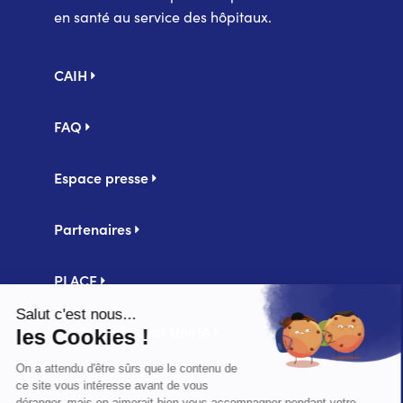
en santé au service des hôpitaux.
Pied
CAIH
de
page
FAQ
Espace presse
Partenaires
PLACE
Centrale d'achat UniHA