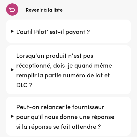
Services adhérents
Revenir à la liste
L’outil Pilot’ est-il payant ?
Top
Fournisseurs
Recrutement
Lorsqu'un produit n'est pas
réceptionné, dois-je quand même
Espace presse
remplir la partie numéro de lot et
DLC ?
Aide & contact
Peut-on relancer le fournisseur
pour qu'il nous donne une réponse
si la réponse se fait attendre ?