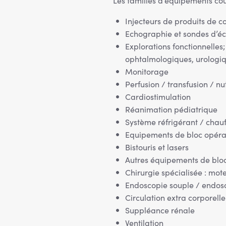
Les familles d’équipements cou
Injecteurs de produits de c
Echographie et sondes d’é
Explorations fonctionnelles
ophtalmologiques, urologiq
Monitorage
Perfusion / transfusion / nut
Cardiostimulation
Réanimation pédiatrique
Système réfrigérant / chau
Equipements de bloc opérat
Bistouris et lasers
Autres équipements de blo
Chirurgie spécialisée : mot
Endoscopie souple / endosc
Circulation extra corporelle
Suppléance rénale
Ventilation