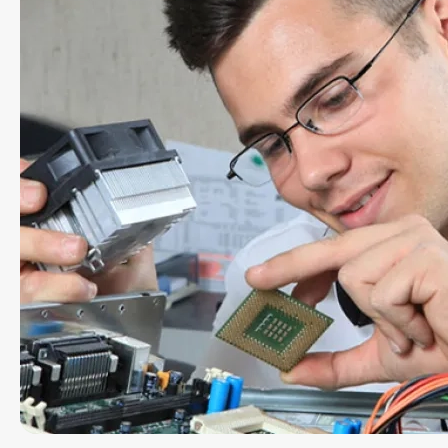
Message
d'état