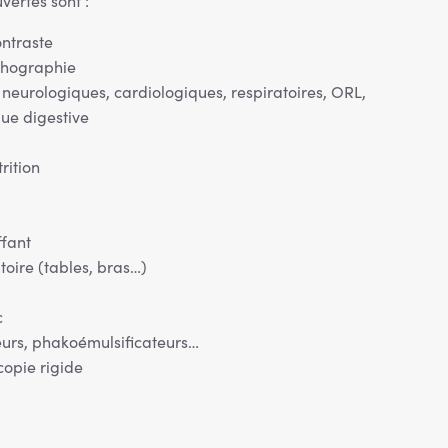
vertes sont :
ontraste
chographie
; neurologiques, cardiologiques, respiratoires, ORL,
ue digestive
rition
ffant
oire (tables, bras…)
c
eurs, phakoémulsificateurs…
opie rigide