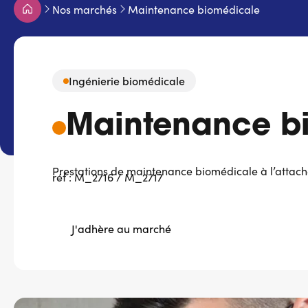
Fil
Nos marchés
Maintenance biomédicale
d'Ariane
Ingénierie biomédicale
Maintenance b
Prestations de maintenance biomédicale à l’attach
réf : M_2716 / M_2717
J'adhère au marché