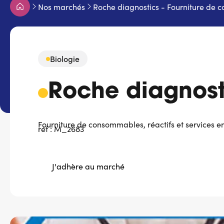
Fil
Nos marchés
Roche diagnostics - Fourniture de c
d'Ariane
Biologie
Roche diagnosti
Fourniture de consommables, réactifs et services en
réf : M_2683
J'adhère au marché