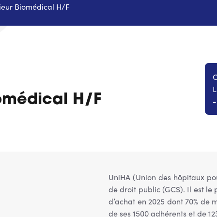
ieur Biomédical H/F
C
L
omédical H/F
UniHA (Union des hôpitaux pou
de droit public (GCS). Il est l
d’achat en 2025 dont 70% de m
de ses 1500 adhérents et de 123