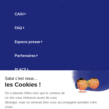
Pied
CAIH
de
page
FAQ
Espace presse
Partenaires
PLACE
Centrale d'achat UniHA