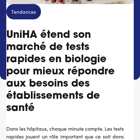
Services adhérents
Tendances
Top
UniHA étend son
Fournisseurs
marché de tests
Recrutement
rapides en biologie
Espace presse
pour mieux répondre
aux besoins des
Aide & contact
établissements de
santé
Dans les hôpitaux, chaque minute compte. Les tests
rapides jouent un rôle important que ce soit dans