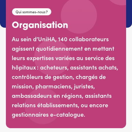
Services adhérents
Qui sommes-nous ?
Organisation
Top
Fournisseurs
Au sein d’UniHA, 140 collaborateurs
agissent quotidiennement en mettant
Recrutement
leurs expertises variées au service des
hôpitaux : acheteurs, assistants achats,
Espace presse
contrôleurs de gestion, chargés de
Aide & contact
mission, pharmaciens, juristes,
ambassadeurs en régions, assistants
relations établissements, ou encore
gestionnaires e-catalogue.