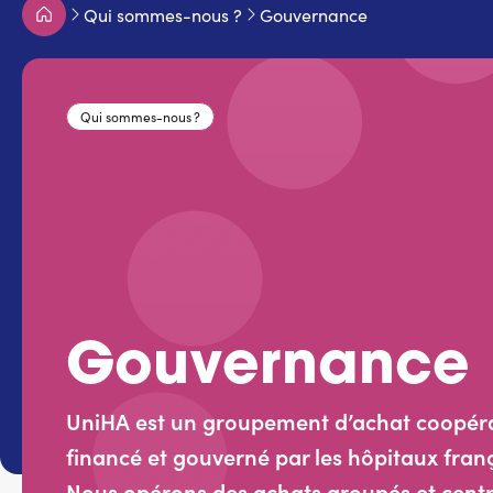
Fil
Qui sommes-nous ?
Gouvernance
d'Ariane
Qui sommes-nous ?
Gouvernance
UniHA est un groupement d’achat coopérat
financé et gouverné par les hôpitaux fran
Nous opérons des achats groupés et centra