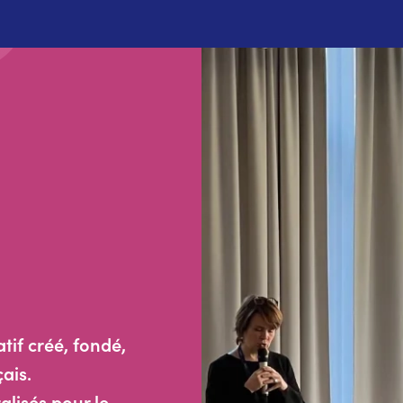
if créé, fondé,
çais.
lisés pour le