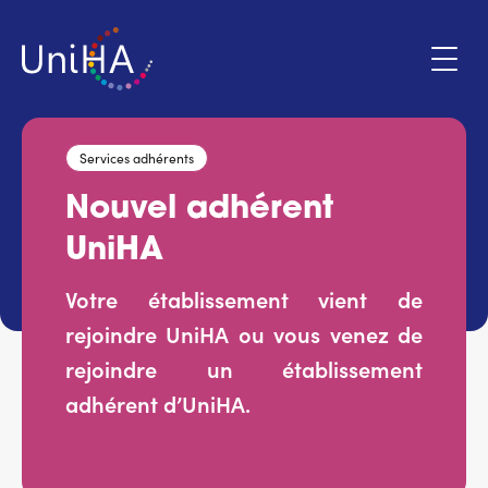
Aller
au
contenu
principal
Services adhérents
Menu
Nouvel adhérent
Espace adhérent
du
UniHA
compte
de
Qui sommes-nous ?
Votre établissement vient de
l'utilisateur
rejoindre UniHA ou vous venez de
Programmes d'action
rejoindre un établissement
adhérent d’UniHA.
Marchés
Actualités & évènements