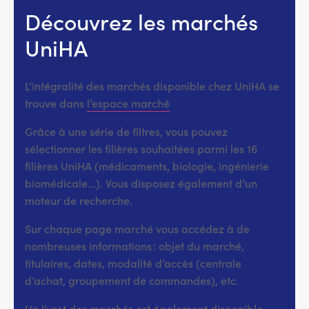
Découvrez les marchés
UniHA
L’intégralité des marchés disponible chez UniHA se
trouve dans
l’espace marché
Grâce à une série de filtres, vous pouvez
sélectionner les filières souhaitées parmi les 16
filières UniHA (médicaments, biologie, ingénierie
biomédicale...). Vous disposez également d’un
moteur de recherche.
Sur chaque page marché vous accédez à de
nombreuses informations : objet du marché,
titulaires, dates, modalité d’accès (centrale
d’achat, groupement de commandes), etc.
Un livret des marchés
est également disponible.