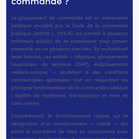
commande ?
Le groupement de commande est un mécanisme
juridique encadré par le Code de la commande
publique (article L. 2113-6) qui permet à plusieurs
acheteurs publics de se coordonner pour passer
ensemble un ou plusieurs marchés. En mutualisant
leurs besoins, ces entités — hôpitaux, groupements
hospitaliers de territoire (GHT), établissements
médico-sociaux — accèdent à des conditions
commerciales optimisées tout en respectant les
principes fondamentaux de la commande publique
: égalité de traitement, transparence et mise en
concurrence.
Concrètement, le fonctionnement repose sur la
désignation d'un coordonnateur — UniHA — qui
pilote la procédure de mise en concurrence pour
l'ensemble des membres du groupement. Chaque