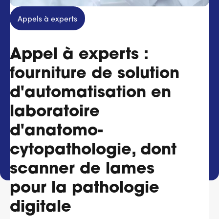
Services adhérents
Appels à experts
Top
Appel à experts :
Fournisseurs
fourniture de solution
Recrutement
d'automatisation en
Espace presse
laboratoire
d'anatomo-
Aide & contact
cytopathologie, dont
scanner de lames
pour la pathologie
digitale