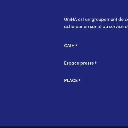
UniHA est un groupement de coo
acheteur en santé au service d
Pied
CAIH
de
page
Espace presse
PLACE