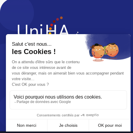
LinkedIn
X
83 boulevard Marius Vivier Merle
69003 LYON
04 81 07 01 50
Par e-mail