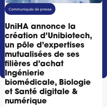
Services adhérents
Communiqués de presse
Top
UniHA annonce la
Fournisseurs
création d’Unibiotech,
Recrutement
un pôle d’expertises
Espace presse
mutualisées de ses
filières d’achat
Aide & contact
Ingénierie
biomédicale, Biologie
et Santé digitale &
numérique