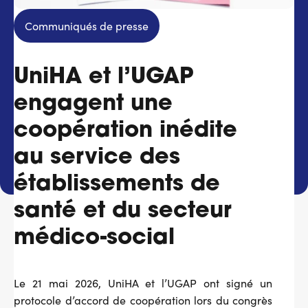
Services adhérents
Communiqués de presse
Top
UniHA et l’UGAP
Fournisseurs
engagent une
Recrutement
coopération inédite
Espace presse
au service des
établissements de
Aide & contact
santé et du secteur
médico-social
Le 21 mai 2026, UniHA et l’UGAP ont signé un
protocole d’accord de coopération lors du congrès