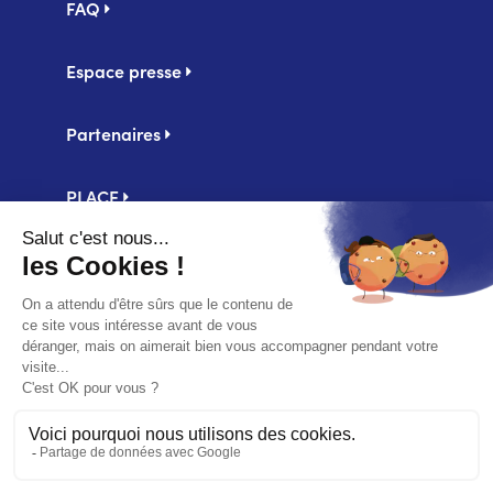
FAQ
Espace presse
Partenaires
PLACE
Centrale d'achat UniHA
Second
Mentions légales
footer
Politique de confidentialité