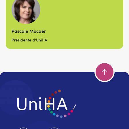
Pascale Mocaër
Présidente d’UniHA