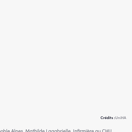
Crédits :
UniHA
ble Alpes, Mathilde Lagabrielle, Infirmière au CHU