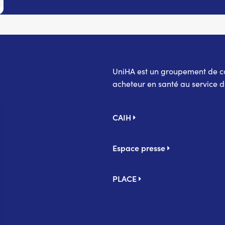
UniHA est un groupement de coo
acheteur en santé au service d
Pied
CAIH
de
page
Espace presse
PLACE