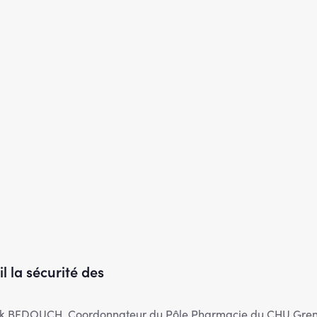
 la sécurité des
rick BEDOUCH, Coordonnateur du Pôle Pharmacie du CHU Greno