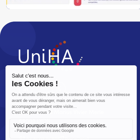
LinkedIn
X
83 boulevard Marius Vivier Merle
69003 LYON
04 81 07 01 50
Par e-mail