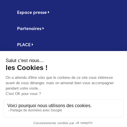
Espace presse
Partenaires
PLACE
Centrale d'achat UniHA
Second
Mentions légales
footer
Politique de confidentialité