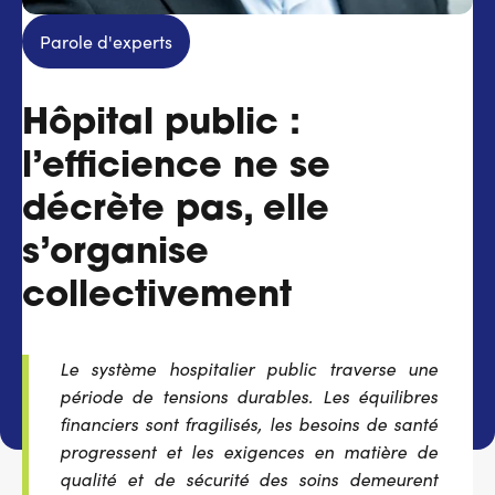
Services adhérents
Parole d'experts
Top
Hôpital public :
Fournisseurs
l’efficience ne se
Recrutement
décrète pas, elle
Espace presse
s’organise
collectivement
Aide & contact
Le système hospitalier public traverse une
période de tensions durables. Les équilibres
financiers sont fragilisés, les besoins de santé
progressent et les exigences en matière de
qualité et de sécurité des soins demeurent