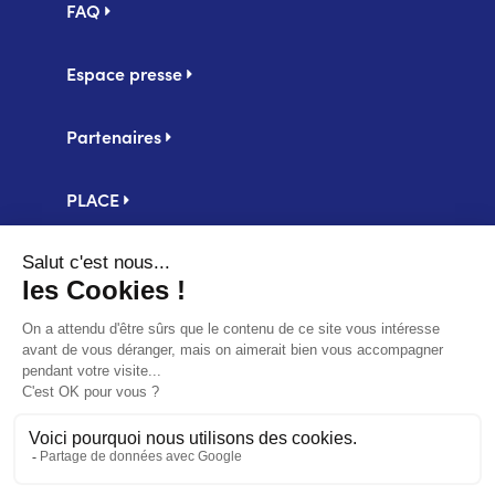
FAQ
Espace presse
Partenaires
PLACE
Centrale d'achat UniHA
Second
Mentions légales
footer
Politique de confidentialité