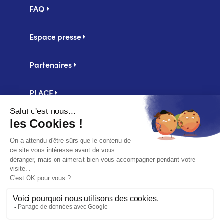
FAQ
Espace presse
Partenaires
PLACE
Centrale d'achat UniHA
Second
Mentions légales
footer
Politique de confidentialité