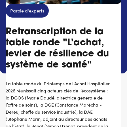
Services adhérents
Parole d'experts
Top
Retranscription de la
Fournisseurs
table ronde "L'achat,
Recrutement
levier de résilience du
Espace presse
système de santé"
Aide & contact
La table ronde du Printemps de l’Achat Hospitalier
2026 réunissait cinq acteurs clés de l’écosystème :
la DGOS (Marie Daudé, directrice générale de
l’offre de soins), la DGE (Constance Maréchal-
Dereu, cheffe du service industrie), la DAE
(Stéphane Morin, adjoint au directeur des achats
de l’État), le Sénat (Simon Uzenat, président de la