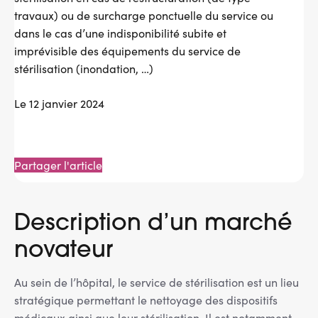
travaux) ou de surcharge ponctuelle du service ou
dans le cas d’une indisponibilité subite et
imprévisible des équipements du service de
stérilisation (inondation, …)
Le 12 janvier 2024
Partager l'article
Message
d'état
Description d’un marché
novateur
Au sein de l’hôpital, le service de stérilisation est un lieu
stratégique permettant le nettoyage des dispositifs
médicaux ainsi que leur stérilisation. Il est notamment