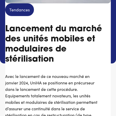
Services adhérents
Tendances
Top
Lancement du marché
Fournisseurs
des unités mobiles et
Recrutement
modulaires de
Espace presse
stérilisation
Aide & contact
Avec le lancement de ce nouveau marché en
janvier 2024, UniHA se positionne en précurseur
dans le lancement de cette procédure.
Equipements totalement novateurs, les unités
mobiles et modulaires de stérilisation permettent
d’assurer une continuité dans le service de
stérilisation en cas de restructuration (de type