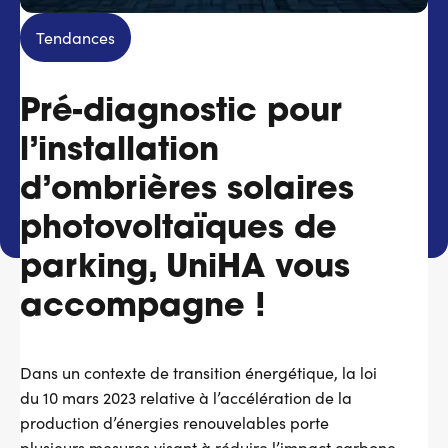
Services adhérents
Tendances
Top
Pré-diagnostic pour
Fournisseurs
l’installation
Recrutement
d’ombrières solaires
Espace presse
photovoltaïques de
parking, UniHA vous
Aide & contact
accompagne !
Dans un contexte de transition énergétique, la loi
du 10 mars 2023 relative à l’accélération de la
production d’énergies renouvelables porte
plusieurs mesures visant à réduire l’impact carbone