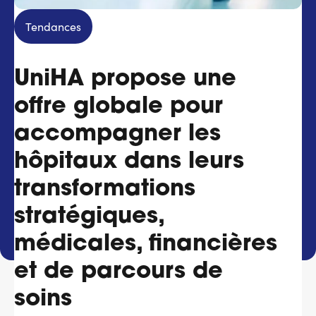
Services adhérents
Tendances
Top
UniHA propose une
Fournisseurs
offre globale pour
Recrutement
accompagner les
Espace presse
hôpitaux dans leurs
transformations
Aide & contact
stratégiques,
médicales, financières
et de parcours de
soins