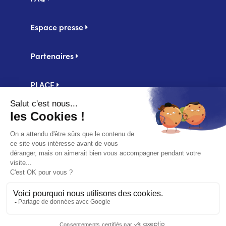
Espace presse
Partenaires
PLACE
Centrale d'achat UniHA
Second
Mentions légales
footer
Politique de confidentialité