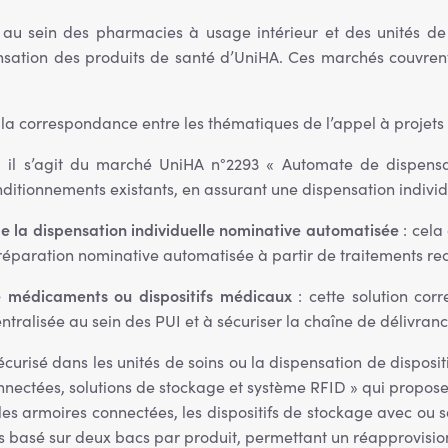
n au sein des pharmacies à usage intérieur et des unités de
ensation des produits de santé d’UniHA. Ces marchés couvrent
oici la correspondance entre les thématiques de l’appel à proje
 il s’agit du marché UniHA n°2293 « Automate de dispens
nditionnements existants, en assurant une dispensation individ
e la dispensation individuelle nominative automatisée
: cela
paration nominative automatisée à partir de traitements reco
e médicaments ou dispositifs médicaux
: cette solution co
entralisée au sein des PUI et à sécuriser la chaîne de délivranc
urisé dans les unités de soins ou la dispensation de dispositif
nnectées, solutions de stockage et système RFID » qui propose
les armoires connectées, les dispositifs de stockage avec ou 
ks basé sur deux bacs par produit, permettant un réapprovisio