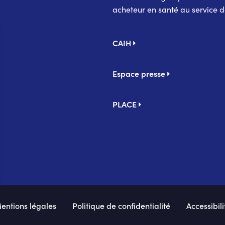
acheteur en santé au service d
Pied
CAIH
de
page
Espace presse
PLACE
entions légales
Politique de confidentialité
Accessibili