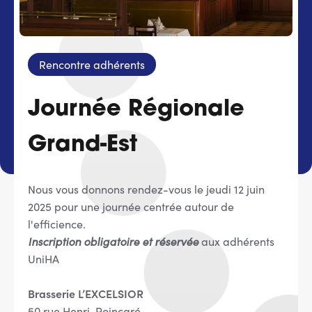
Services adhérents
Rencontre adhérents
Top
Fournisseurs
Journée Régionale
Recrutement
Grand-Est
Espace presse
Nous vous donnons rendez-vous le jeudi 12 juin
Aide & contact
2025 pour une journée centrée autour de
l'efficience.
Inscription obligatoire et réservée
aux adhérents
UniHA
Brasserie L’EXCELSIOR
50 rue Henri-Poincaré