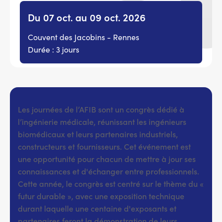
Du 07 oct. au 09 oct. 2026
Couvent des Jacobins - Rennes
Durée : 3 jours
Les journées de l’AFIB sont un congrès dédié à
l’ingénierie médicale, réunissant les ingénieurs
biomédicaux et leurs partenaires industriels,
constructeurs et fournisseurs. Cet événement est
une opportunité pour chacun de mettre à jour ses
connaissances et d'échanger entre professionnels.
Cette année, le congrès est centré sur le thème du «
futur durable », avec une exposition technique
durant laquelle une centaine d'exposants et
partenaires feront la démonstration de leurs