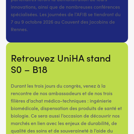
innovations, ainsi que de nombreuses conférences
spécialisées. Les journées de l’AFIB se tiendront du
7 au 9 octobre 2026 au Couvent des Jacobins de
Rennes.
Retrouvez UniHA stand
S0 – B18
Durant les trois jours du congrès, venez à la
rencontre de nos ambassadeurs et de nos trois
filières d’achat médico-techniques : ingénierie
biomédicale, dispensation des produits de santé et
biologie. Ce sera aussi l’occasion de découvrir nos
marchés en lien avec les enjeux de durabilité, de
qualité des soins et de souveraineté à l’aide du