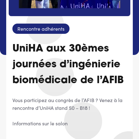
Services adhérents
Rencontre adhérents
Top
Fournisseurs
UniHA aux 30èmes
Recrutement
journées d’ingénierie
Espace presse
biomédicale de l’AFIB
Aide & contact
Vous participez au congrès de l’AFIB ? Venez à la
rencontre d’UniHA stand S0 – B18 !
Informations sur le salon