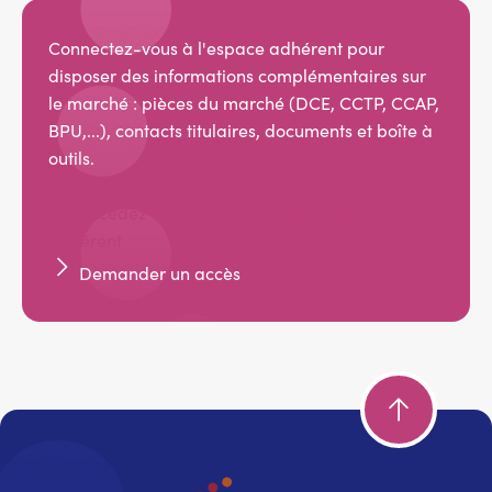
Connectez-vous à l'espace adhérent pour
disposer des informations complémentaires sur
le marché : pièces du marché (DCE, CCTP, CCAP,
BPU,...), contacts titulaires, documents et boîte à
outils.
Accédez aux documents dans l'espace
adhérent
Demander un accès