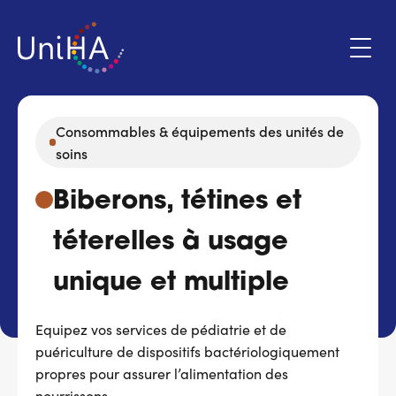
Aller
au
contenu
principal
Consommables & équipements des unités de
soins
Menu
Espace adhérent
du
Biberons, tétines et
compte
de
Qui sommes-nous ?
téterelles à usage
l'utilisateur
unique et multiple
Programmes d'action
Equipez vos services de pédiatrie et de
Marchés
puériculture de dispositifs bactériologiquement
propres pour assurer l’alimentation des
Actualités & évènements
nourrissons.