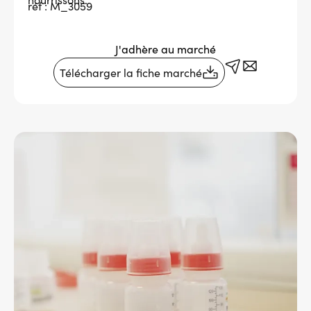
réf : M_3059
Services adhérents
J'adhère au marché
Top
Télécharger la fiche marché
Fournisseurs
Recrutement
Espace presse
Aide & contact