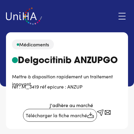
Aller
au
contenu
principal
Médicaments
Menu
Delgocitinib ANZUPGO
Espace adhérent
du
compte
Mettre à disposition rapidement un traitement
de
Qui sommes-nous ?
innovant.
l'utilisateur
réf : M_3419 réf epicure : ANZUP
Programmes d'action
J'adhère au marché
Marchés
Télécharger la fiche marché
Actualités & évènements