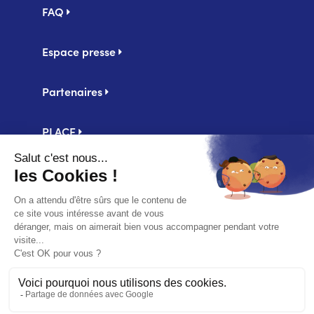
FAQ
Espace presse
Partenaires
PLACE
Centrale d'achat UniHA
Second
Mentions légales
footer
Politique de confidentialité