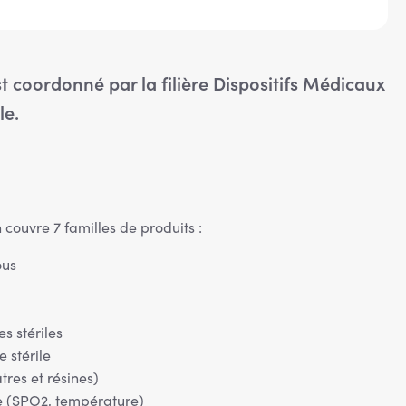
 coordonné par la filière Dispositifs Médicaux
le.
 couvre 7 familles de produits :
ous
es stériles
stérile
tres et résines)
 (SPO2, température)