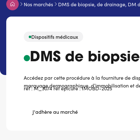
Fil
Nos marchés
DMS de biopsie, de drainage, DM 
d'Ariane
Dispositifs médicaux
DMS de biopsie
Accédez par cette procédure à la fourniture de dispo
marquage dermographique, d’immobilisation et d
réf : M_3074 réf epicure : IMOBD-2025
J'adhère au marché