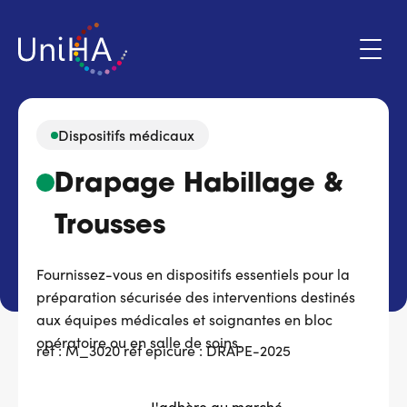
Aller
au
contenu
principal
Dispositifs médicaux
Menu
Drapage Habillage &
Espace adhérent
du
compte
Trousses
de
Qui sommes-nous ?
l'utilisateur
Fournissez-vous en dispositifs essentiels pour la
Programmes d'action
préparation sécurisée des interventions destinés
aux équipes médicales et soignantes en bloc
Marchés
opératoire ou en salle de soins.
réf : M_3020 réf epicure : DRAPE-2025
Actualités & évènements
J'adhère au marché