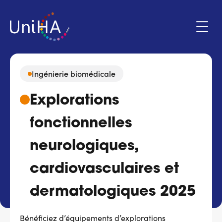
Aller
au
contenu
principal
Ingénierie biomédicale
Menu
Explorations
Espace adhérent
du
compte
fonctionnelles
de
Qui sommes-nous ?
l'utilisateur
neurologiques,
Programmes d'action
cardiovasculaires et
Marchés
dermatologiques 2025
Actualités & évènements
Bénéficiez d’équipements d’explorations