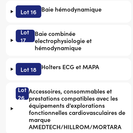
Baie hémodynamique
Lot 16
Lot
Baie combinée
17
electrophysiologie et
hémodynamique
Holters ECG et MAPA
Lot 18
Lot
Accessoires, consommables et
26
prestations compatibles avec les
équipements d’explorations
fonctionnelles cardiovasculaires de
marque
AMEDTECH/HILLROM/MORTARA