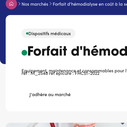
Fil
Nos marchés
Forfait d'hémodialyse en coût à la 
d'Ariane
Dispositifs médicaux
Forfait d'hémod
Equipement, maintenance et consommables pour l
réf : M_2548 réf epicure : FHCS1-2022
J'adhère au marché