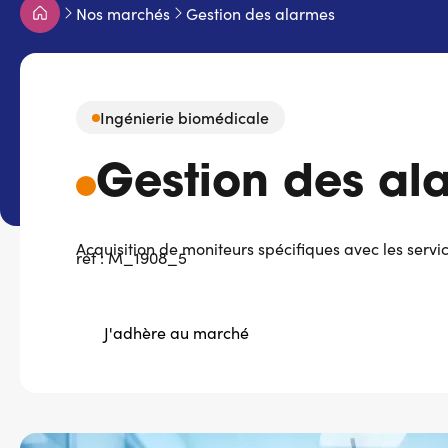
Fil
Nos marchés
Gestion des alarmes
d'Ariane
Ingénierie biomédicale
Gestion des al
Acquisition de moniteurs spécifiques avec les serv
réf : M_1908_5
J'adhère au marché