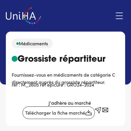
Aller
au
contenu
principal
Médicaments
Menu
Grossiste répartiteur
Espace adhérent
du
compte
Fournissez-vous en médicaments de catégorie C
de
Qui sommes-nous ?
directement auprès du grossiste répartiteur.
l'utilisateur
réf : M_2605 réf epicure : GRO24-2024
Programmes d'action
J'adhère au marché
Marchés
Télécharger la fiche marché
Actualités & évènements