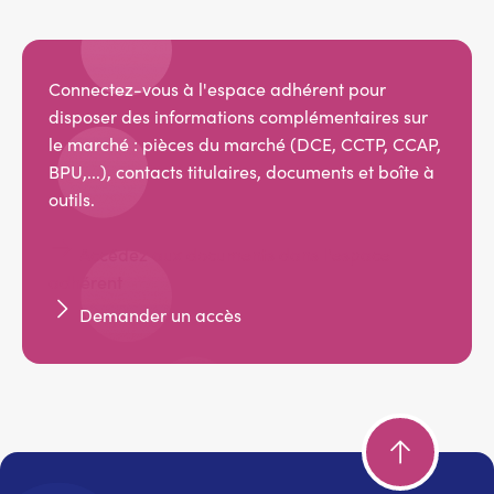
Connectez-vous à l'espace adhérent pour
disposer des informations complémentaires sur
le marché : pièces du marché (DCE, CCTP, CCAP,
BPU,...), contacts titulaires, documents et boîte à
outils.
Accédez aux documents dans l'espace
adhérent
Demander un accès