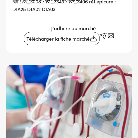
réf : M_3008 / M_3343 / M_3406 réf epicure :
DIA25 DIA02 DIA03
Services adhérents
J'adhère au marché
Top
Fournisseurs
Télécharger la fiche marché
Recrutement
Message
Espace presse
d'état
Aide & contact