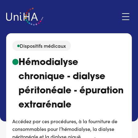
Aller
au
contenu
principal
Dispositifs médicaux
Menu
Hémodialyse
Espace adhérent
du
compte
chronique - dialyse
de
Qui sommes-nous ?
l'utilisateur
péritonéale - épuration
Programmes d'action
extrarénale
Marchés
Accédez par ces procédures, à la fourniture de
consommables pour l’hémodialyse, la dialyse
Actualités & évènements
péritonéale et la dialyse aiguë.