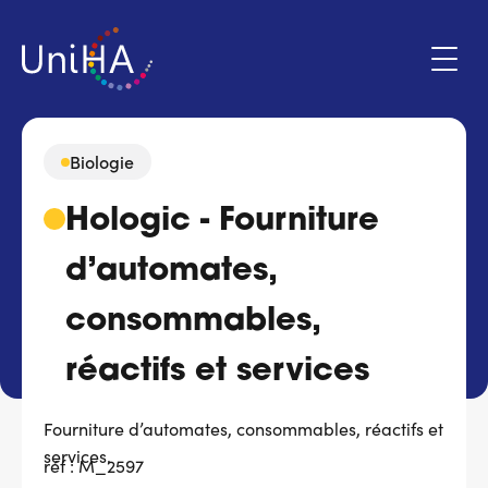
Aller
au
contenu
principal
Biologie
Menu
Hologic - Fourniture
Espace adhérent
du
compte
d’automates,
de
Qui sommes-nous ?
l'utilisateur
consommables,
Programmes d'action
réactifs et services
Marchés
Fourniture d’automates, consommables, réactifs et
services.
Actualités & évènements
réf : M_2597