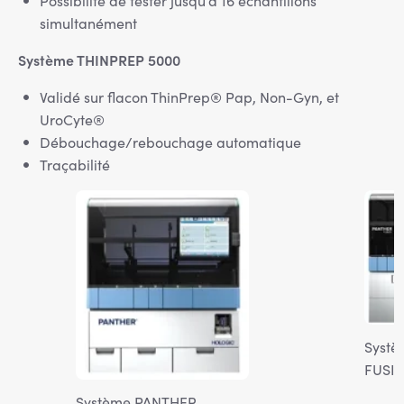
Possibilité de tester jusqu’à 16 échantillons
simultanément
Système THINPREP 5000
Validé sur flacon ThinPrep® Pap, Non-Gyn, et
UroCyte®
Débouchage/rebouchage automatique
Traçabilité
Image
Imag
Syst
FUSI
Système PANTHER