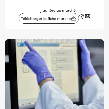
Services adhérents
J'adhère au marché
Télécharger la fiche marché
Top
Fournisseurs
Recrutement
Message
d'état
Espace presse
Aide & contact