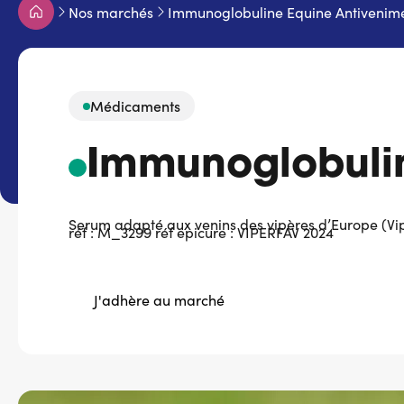
Fil
Nos marchés
Immunoglobuline Equine Antivenime
d'Ariane
Médicaments
Immunoglobulin
Serum adapté aux venins des vipères d’Europe (Vi
réf : M_3299 réf epicure : VIPERFAV 2024
J'adhère au marché