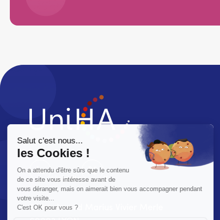
LinkedIn
X
83 boulevard Marius Vivier Merle