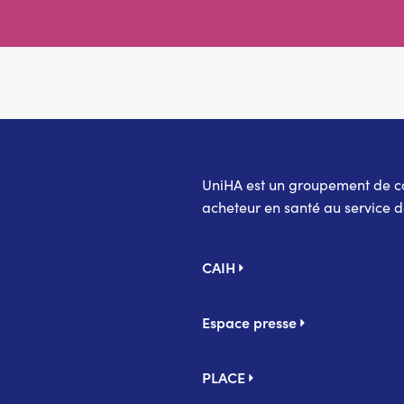
UniHA est un groupement de coo
acheteur en santé au service d
Pied
CAIH
de
page
Espace presse
PLACE