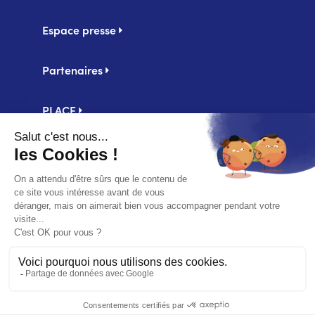
Espace presse
Partenaires
PLACE
Centrale d'achat UniHA
Second
Mentions légales
footer
Politique de confidentialité