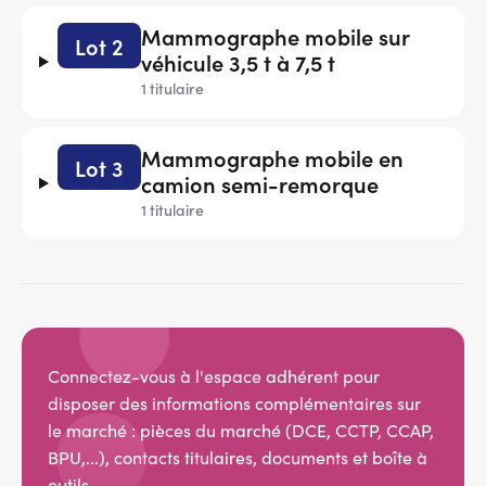
Mammographe mobile sur
Lot 2
véhicule 3,5 t à 7,5 t
1 titulaire
Mammographe mobile en
Lot 3
camion semi-remorque
1 titulaire
Connectez-vous à l'espace adhérent pour
disposer des informations complémentaires sur
le marché : pièces du marché (DCE, CCTP, CCAP,
BPU,...), contacts titulaires, documents et boîte à
outils.