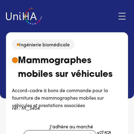
Aller
au
contenu
principal
Ingénierie biomédicale
Menu
Mammographes
Espace adhérent
du
compte
mobiles sur véhicules
de
Qui sommes-nous ?
l'utilisateur
Accord-cadre à bons de commande pour la
Programmes d'action
fourniture de mammographes mobiles sur
véhicules et prestations associées
réf : M_3404
Marchés
J'adhère au marché
Actualités & évènements