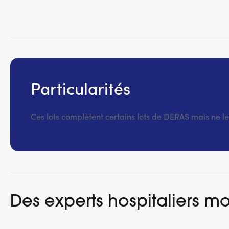
Particularités
Ces lots complètent certains lots de DERAS mais ne l
Des experts hospitaliers mo