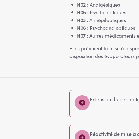
N02 :
Analgésiques
N05 :
Psycholeptiques
N03 :
Antiépileptiques
N06 :
Psychoanaleptiques
N07 :
Autres médicaments en
Elles prévoient la mise à disp
disposition des évaporateurs po
Extension du périmètr
Réactivité de mise à d