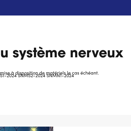
u système nerveux
mise à disposition de matériels le cas échéant.
SNMS1-2024 SNMS2-2024 SNMN1-2024