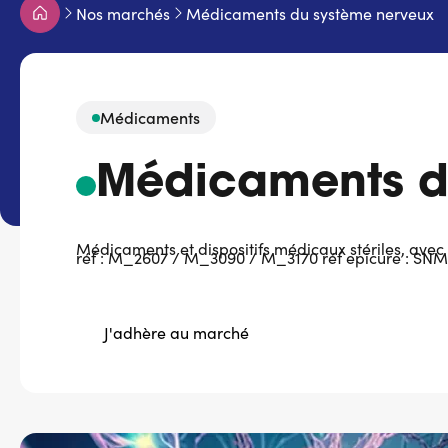
Fil
Nos marchés
Médicaments du système nerveux
d'Ariane
Médicaments
Médicaments d
Médicaments et dispositifs médicaux stériles, avec 
réf : M_2607 / M_3090 / M_3170 réf epicure : 
J'adhère au marché