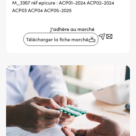
M_3367 réf epicure : ACP01-2024 ACP02-2024
Services adhérents
ACP03 ACP04 ACP05-2025
J'adhère au marché
Top
Fournisseurs
Télécharger la fiche marché
Recrutement
Espace presse
Aide & contact