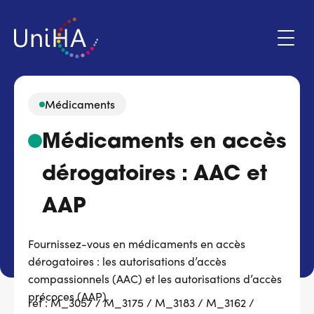
Aller
au
contenu
principal
Médicaments
Menu
Médicaments en accès
Espace adhérent
du
compte
dérogatoires : AAC et
de
Qui sommes-nous ?
l'utilisateur
AAP
Programmes d'action
Fournissez-vous en médicaments en accès
dérogatoires : les autorisations d’accès
Marchés
compassionnels (AAC) et les autorisations d’accès
précoces (AAP).
Actualités & évènements
réf : M_3057 / M_3175 / M_3183 / M_3162 /