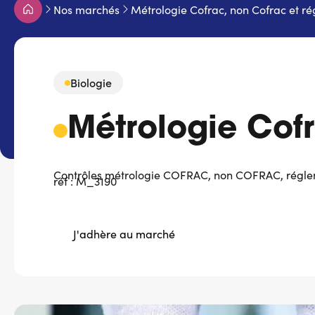
Fil
Nos marchés
Métrologie Cofrac, non Cofrac et ré
d'Ariane
Biologie
Métrologie Cofr
Contrôles métrologie COFRAC, non COFRAC, régleme
réf : M_3190
J'adhère au marché