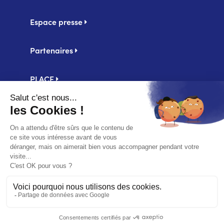
Espace presse
Partenaires
PLACE
Centrale d'achat UniHA
Second
Mentions légales
footer
Politique de confidentialité