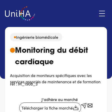
Aller
au
contenu
principal
Ingénierie biomédicale
Menu
Monitoring du débit
Espace adhérent
du
compte
cardiaque
de
Qui sommes-nous ?
l'utilisateur
Acquisition de moniteurs spécifiques avec les
Programmes d'action
services associés de maintenance et de formation
réf : M_1908_3
Marchés
J'adhère au marché
Actualités & évènements
Télécharger la fiche marché