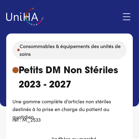
Aller
au
contenu
principal
Consommables & équipements des unités de
soins
Menu
Espace adhérent
du
Petits DM Non Stériles
compte
de
Qui sommes-nous ?
2023 - 2027
l'utilisateur
Programmes d'action
Une gamme complète d’articles non stériles
destinés à la prise en charge du patient au
Marchés
quotidien.
réf : M_2533
Actualités & évènements
J'adhère au marché