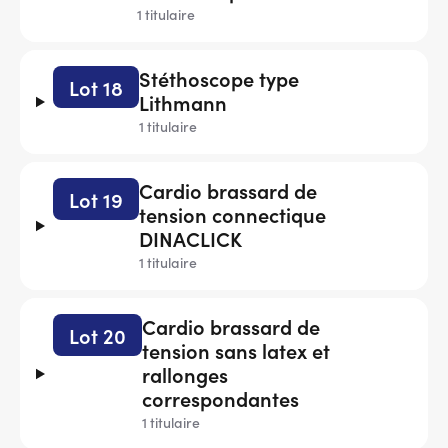
1 titulaire
Stéthoscope type
Lot 18
Lithmann
1 titulaire
Cardio brassard de
Lot 19
tension connectique
DINACLICK
1 titulaire
Cardio brassard de
Lot 20
tension sans latex et
rallonges
correspondantes
1 titulaire