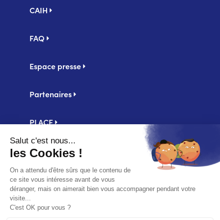
Pied
CAIH
de
page
FAQ
Espace presse
Partenaires
PLACE
Centrale d'achat UniHA
Second
Mentions légales
footer