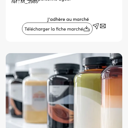
réf : M_2985
Services adhérents
J'adhère au marché
Télécharger la fiche marché
Top
Fournisseurs
Recrutement
Espace presse
Aide & contact