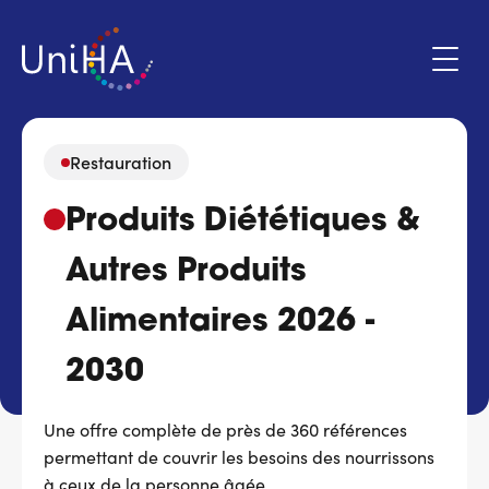
Aller
au
contenu
principal
Restauration
Menu
Produits Diététiques &
Espace adhérent
du
compte
Autres Produits
de
Qui sommes-nous ?
l'utilisateur
Alimentaires 2026 -
Programmes d'action
2030
Marchés
Une offre complète de près de 360 références
permettant de couvrir les besoins des nourrissons
Actualités & évènements
à ceux de la personne âgée.